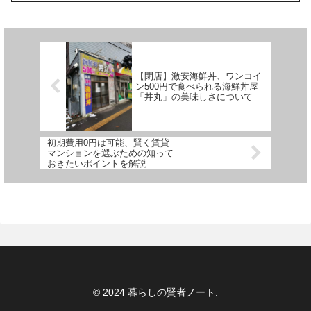
【閉店】激安海鮮丼、ワンコイ
ン500円で食べられる海鮮丼屋
「丼丸」の美味しさについて
初期費用0円は可能、賢く賃貸
マンションを選ぶための知って
おきたいポイントを解説
© 2024 暮らしの賢者ノート.