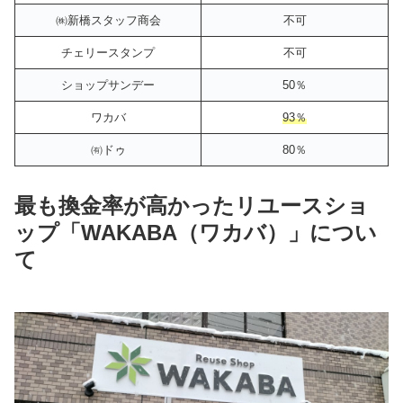
㈱新橋スタッフ商会
不可
チェリースタンプ
不可
ショップサンデー
50％
ワカバ
93％
㈲ドゥ
80％
最も換金率が高かったリユースショ
ップ「WAKABA（ワカバ）」につい
て