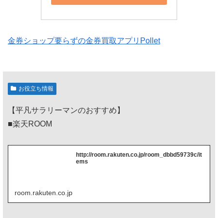
金券ショップ要らずの金券買取アプリPollet
お役立ち情報
【平凡サラリーマンのおすすめ】
■楽天ROOM
http://room.rakuten.co.jp/room_dbbd59739c/it
ems
room.rakuten.co.jp