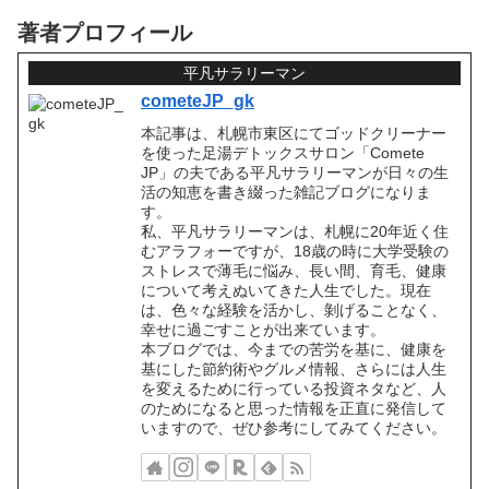
著者プロフィール
平凡サラリーマン
cometeJP_gk
本記事は、札幌市東区にてゴッドクリーナー
を使った足湯デトックスサロン「Comete
JP」の夫である平凡サラリーマンが日々の生
活の知恵を書き綴った雑記ブログになりま
す。
私、平凡サラリーマンは、札幌に20年近く住
むアラフォーですが、18歳の時に大学受験の
ストレスで薄毛に悩み、長い間、育毛、健康
について考えぬいてきた人生でした。現在
は、色々な経験を活かし、剝げることなく、
幸せに過ごすことが出来ています。
本ブログでは、今までの苦労を基に、健康を
基にした節約術やグルメ情報、さらには人生
を変えるために行っている投資ネタなど、人
のためになると思った情報を正直に発信して
いますので、ぜひ参考にしてみてください。