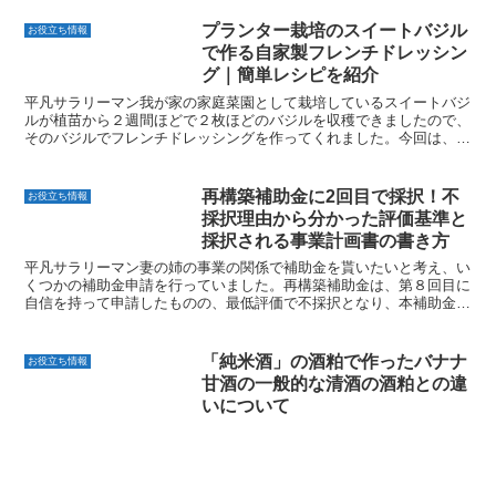
プランター栽培のスイートバジル
お役立ち情報
で作る自家製フレンチドレッシン
グ｜簡単レシピを紹介
平凡サラリーマン我が家の家庭菜園として栽培しているスイートバジ
ルが植苗から２週間ほどで２枚ほどのバジルを収穫できましたので、
そのバジルでフレンチドレッシングを作ってくれました。今回は、自
家製栽培のスイートバジルを使ったフレンチドレッシングの...
再構築補助金に2回目で採択！不
お役立ち情報
採択理由から分かった評価基準と
採択される事業計画書の書き方
平凡サラリーマン妻の姉の事業の関係で補助金を貰いたいと考え、い
くつかの補助金申請を行っていました。再構築補助金は、第８回目に
自信を持って申請したものの、最低評価で不採択となり、本補助金は
認定機関になっているコンサルなどへ有料で申請書を書いて...
「純米酒」の酒粕で作ったバナナ
お役立ち情報
甘酒の一般的な清酒の酒粕との違
いについて