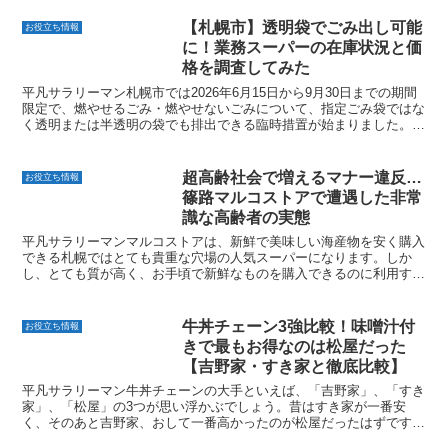
【札幌市】透明袋でごみ出し可能
お役立ち情報
に！業務スーパーの在庫状況と価
格を調査してみた
平凡サラリーマン札幌市では2026年6月15日から9月30日までの期間
限定で、燃やせるごみ・燃やせないごみについて、指定ごみ袋ではな
く透明または半透明の袋でも排出できる臨時措置が始まりました。指
定ごみ袋の品薄が続いていることから、市民の間で...
超高齢社会で増えるマナー違反…
お役立ち情報
篠路マルコストアで遭遇した非常
識な高齢者の実態
平凡サラリーマンマルコストアは、新鮮で美味しい海産物を安く購入
できる札幌ではとても貴重な穴場の人気スーパーになります。しか
し、とても質が高く、お手頃で新鮮なものを購入できるのに利用する
人の大半は、地域の高齢者となっています。最近の高齢者は、...
牛丼チェーン3強比較！味噌汁付
お役立ち情報
きで最もお得なのは松屋だった
【吉野家・すき家と徹底比較】
平凡サラリーマン牛丼チェーンの大手といえば、「吉野家」、「すき
家」、「松屋」の3つが思い浮かぶでしょう。昔はすき家が一番安
く、そのあと吉野家、おして一番高かったのが松屋だったはずです。
しかし、物価高の影響で、吉野家は高級路線、すき家は過労死...