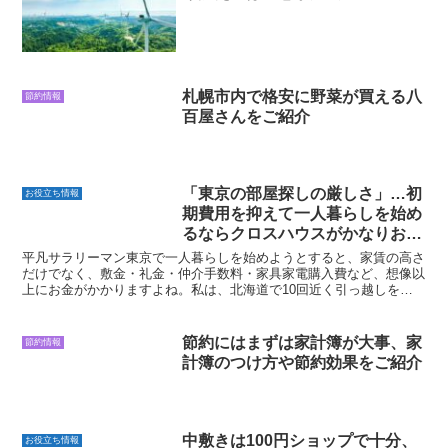
札幌市内で格安に野菜が買える八
節約情報
百屋さんをご紹介
「東京の部屋探しの厳しさ」…初
お役立ち情報
期費用を抑えて一人暮らしを始め
るならクロスハウスがかなりおす
すめ
平凡サラリーマン東京で一人暮らしを始めようとすると、家賃の高さ
だけでなく、敷金・礼金・仲介手数料・家具家電購入費など、想像以
上にお金がかかりますよね。私は、北海道で10回近く引っ越しをし
てきた経験があるため、引っ越しにおける部屋探しや、大家...
節約にはまずは家計簿が大事、家
節約情報
計簿のつけ方や節約効果をご紹介
中敷きは100円ショップで十分、
お役立ち情報