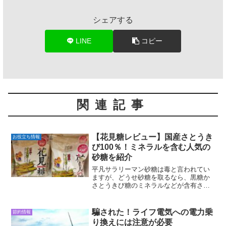
シェアする
LINE
コピー
関連記事
【花見糖レビュー】国産さとうき
お役立ち情報
び100％！ミネラルを含む人気の
砂糖を紹介
平凡サラリーマン砂糖は毒と言われてい
ますが、どうせ砂糖を取るなら、黒糖か
さとうきび糖のミネラルなどが含有され
た砂糖を摂るべきとされています。我が
家では、黒糖は高いため、さとうきび糖
と使っていますが、トライアルに今まで
騙された！ライフ電気への電力乗
節約情報
買っていたさとうきび糖よ...
り換えには注意が必要