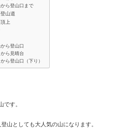
場から登山口まで
の登山道
の頂上
台
場から登山口
口から見晴台
台から登山口（下り）
山です。
人登山としても大人気の山になります。