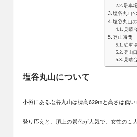
駐車
塩谷丸山
塩谷丸山
見晴
登山時間
駐車
登山
見晴
塩谷丸山について
小樽にある塩谷丸山は標高629mと高さは低い
登り応えと、頂上の景色が人気で、女性の１