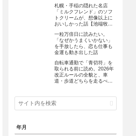
動した体験記
札幌・手稲の隠れた名店
「ミルクフレンド」のソフ
トクリームが、想像以上に
おいしかった話【池端牧場
直送の生乳ソフト】
一粒万倍日に読みたい。
「なぜかうまくいかない」
を手放したら、恋も仕事も
金運も動き出した話
自転車通勤で「青切符」を
取られる前に読め。2026年
改正ルールの全貌と、車
道・歩道どちらを走るべき
か問題の現実
年月