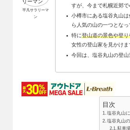
すが、今まで札幌近郊で
平凡サラリーマ
小樽市にある塩谷丸山は
ン
ら人気の山の一つとなっ
特に
登山道の景色や
登り
女性の登山家を見かけま
今回は、塩谷丸山の登山
目次
塩谷丸山
塩谷丸山
駐車