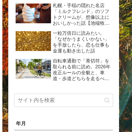
動した体験記
札幌・手稲の隠れた名店
「ミルクフレンド」のソフ
トクリームが、想像以上に
おいしかった話【池端牧場
直送の生乳ソフト】
一粒万倍日に読みたい。
「なぜかうまくいかない」
を手放したら、恋も仕事も
金運も動き出した話
自転車通勤で「青切符」を
取られる前に読め。2026年
改正ルールの全貌と、車
道・歩道どちらを走るべき
か問題の現実
年月