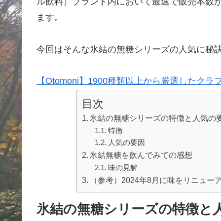
ル飲料）ブランド内において最速で販売本数が
ます。
今回はそんな氷結の無糖シリーズの人気に秘
【Otomoni】1900種類以上から厳選したク
目次
氷結の無糖シリーズの特徴と人気の
特徴
人気の要因
氷結無糖を飲んでみての感想
味の見解
（参考）2024年8月に味をリニュ
氷結の無糖シリーズの特徴と