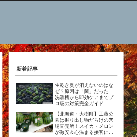
新着記事
生乾き臭が消えないのはな
ぜ？原因は「菌」だった！
洗濯槽から即効ケアまでプ
ロ級の対策完全ガイド
【北海道・大樹町】工藤公
園は掘り出し物だらけの穴
場直売所！スイカ・メロン
が激安＆心温まる接客に感