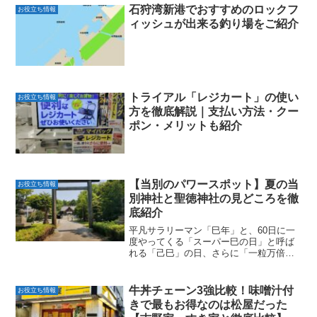
石狩湾新港でおすすめのロックフ
お役立ち情報
ィッシュが出来る釣り場をご紹介
トライアル「レジカート」の使い
お役立ち情報
方を徹底解説｜支払い方法・クー
ポン・メリットも紹介
【当別のパワースポット】夏の当
お役立ち情報
別神社と聖徳神社の見どころを徹
底紹介
平凡サラリーマン「巳年」と、60日に一
度やってくる「スーパー巳の日」と呼ば
れる「己巳」の日、さらに「一粒万倍
日」が重なるトリプル開運日であった
2025年6月29日に聖徳神社へ参拝しに行
ってみました。久しぶりに当別神社と聖
牛丼チェーン3強比較！味噌汁付
お役立ち情報
徳神社に来ましたが、...
きで最もお得なのは松屋だった