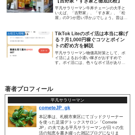
【吉野家・すき家と徹底比較】
平凡サラリーマン牛丼チェーンの大手と
いえば、「吉野家」、「すき家」、「松
屋」の3つが思い浮かぶでしょう。昔はす
き家が一番安く、そのあと吉野家、おし
て一番高かったのが松屋だったはずで
す。しかし、物価高の影響で、吉野家は
TikTok Liteのポイ活は本当に稼げ
お役立ち情報
高級路線、すき家は過労死...
る？月1,000円稼ぐコツとポイン
トの貯め方を解説
平凡サラリーマン物価高対策として、ポ
イ活によるお小遣い稼ぎがおすすめで
す。ポイ活には、色々なポイ活がありま
す。私自身、色々と試してきましたが、
一番のおすすめはTikTokLiteです。だいた
い１つのポイ活アプリでは、月に1,000円
ほどが稼...
著者プロフィール
平凡サラリーマン
cometeJP_gk
本記事は、札幌市東区にてゴッドクリーナー
を使った足湯デトックスサロン「Comete
JP」の夫である平凡サラリーマンが日々の生
活の知恵を書き綴った雑記ブログになりま