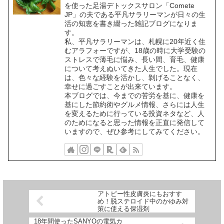
を使った足湯デトックスサロン「Comete
JP」の夫である平凡サラリーマンが日々の生
活の知恵を書き綴った雑記ブログになりま
す。
私、平凡サラリーマンは、札幌に20年近く住
むアラフォーですが、18歳の時に大学受験の
ストレスで薄毛に悩み、長い間、育毛、健康
について考えぬいてきた人生でした。現在
は、色々な経験を活かし、剝げることなく、
幸せに過ごすことが出来ています。
本ブログでは、今までの苦労を基に、健康を
基にした節約術やグルメ情報、さらには人生
を変えるために行っている投資ネタなど、人
のためになると思った情報を正直に発信して
いますので、ぜひ参考にしてみてください。
アトピー性皮膚炎にもおすす
め！脱ステロイド中のかゆみ対
策に使える保湿剤
18年間使ったSANYOの電気カ