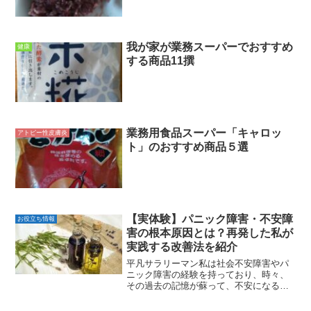
我が家が業務スーパーでおすすめ
健康
する商品11撰
業務用食品スーパー「キャロッ
アトピー性皮膚炎
ト」のおすすめ商品５選
【実体験】パニック障害・不安障
お役立ち情報
害の根本原因とは？再発した私が
実践する改善法を紹介
平凡サラリーマン私は社会不安障害やパ
ニック障害の経験を持っており、時々、
その過去の記憶が蘇って、不安になるこ
とがあります現在はほとんど完治してお
り、過去の記憶がよぎっても発作が出る