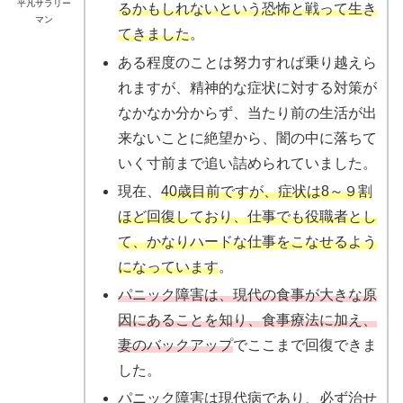
平凡サラリー
るかもしれないという恐怖と戦って生き
マン
てきました
。
ある程度のことは努力すれば乗り越えら
れますが、精神的な症状に対する対策が
なかなか分からず、当たり前の生活が出
来ないことに絶望から、闇の中に落ちて
いく寸前まで追い詰められていました。
現在、
40歳目前ですが、症状は8～９割
ほど回復しており、仕事でも役職者とし
て、かなりハードな仕事をこなせるよう
になっています
。
パニック障害は、現代の食事が大きな原
因にあることを知り、食事療法に加え、
妻のバックアップ
でここまで回復できま
した。
パニック障害は現代病であり、必ず治せ