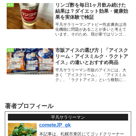
ようなことはないですが、ここ最近、久
リンゴ酢を毎日1ヶ月飲み続けた
健康
しぶりに軽度なパニック障...
結果は？ダイエット効果・健康効
果を実体験で検証
平凡サラリーマンアトピー性皮膚炎は消
化機能に問題があることが多いと考えて
います。そのため、我が家ではリンゴ酢
と酪酸菌を接種する治療を始めたことが
あります。そこでリンゴ酢を飲み続けた
結果、食べるものを変えていないのに体
市販アイスの選び方｜「アイスク
健康
重が落ちていくというリン...
リーム・アイスミルク・ラクトア
イス」の違いとおすすめ商品
平凡サラリーマン市販のアイスには、大
きく「アイスクリーム」、「アイスミル
ク」、「ラクトアイス」という種類に分
かれています。「アイスクリーム」以外
の種類は、植物油脂が多く含まれている
ことになり、トランス脂肪酸の摂取リス
クが懸念されます。市販の...
著者プロフィール
平凡サラリーマン
cometeJP_gk
本記事は、札幌市東区にてゴッドクリーナー