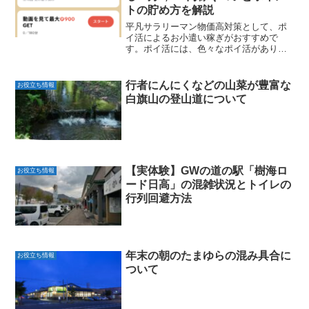
トの貯め方を解説
平凡サラリーマン物価高対策として、ポ
イ活によるお小遣い稼ぎがおすすめで
す。ポイ活には、色々なポイ活がありま
す。私自身、色々と試してきましたが、
一番のおすすめはTikTokLiteです。だいた
い１つのポイ活アプリでは、月に1,000円
行者にんにくなどの山菜が豊富な
お役立ち情報
ほどが稼...
白旗山の登山道について
【実体験】GWの道の駅「樹海ロ
お役立ち情報
ード日高」の混雑状況とトイレの
行列回避方法
年末の朝のたまゆらの混み具合に
お役立ち情報
ついて