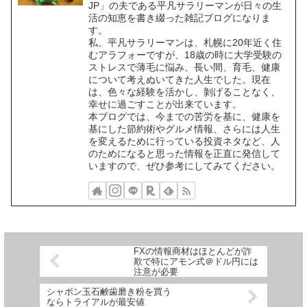
JP」の夫である平凡サラリーマンが日々の生
活の知恵を書き綴った雑記ブログになりま
す。
私、平凡サラリーマンは、札幌に20年近く住
むアラフォーですが、18歳の時に大学受験の
ストレスで薄毛に悩み、長い間、育毛、健康
について考えぬいてきた人生でした。現在
は、色々な経験を活かし、剝げることなく、
幸せに過ごすことが出来ています。
本ブログでは、今までの苦労を基に、健康を
基にした節約術やグルメ情報、さらには人生
を変えるために行っている投資ネタなど、人
のためになると思った情報を正直に発信して
いますので、ぜひ参考にしてみてください。
FXの情報商材はほとんどが詐
欺で特にアモン式＠ドル円には
注意が必要
シャボン玉石鹸歯磨き粉を買う
ならトライアルが最安値