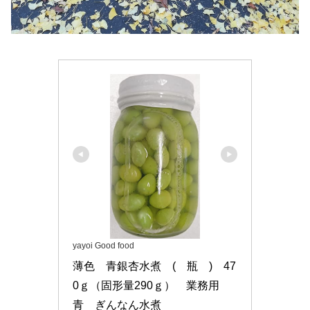
yayoi Good food
薄色　青銀杏水煮　(　瓶　)　47
0ｇ（固形量290ｇ）　業務用　
青　ぎんなん水煮