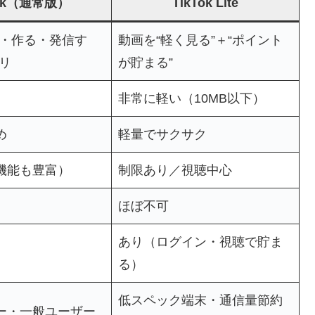
Tok（通常版）
TikTok Lite
る・作る・発信す
動画を“軽く見る”＋“ポイント
リ
が貯まる”
非常に軽い（10MB以下）
め
軽量でサクサク
機能も豊富）
制限あり／視聴中心
ほぼ不可
あり（ログイン・視聴で貯ま
る）
低スペック端末・通信量節約
ー・一般ユーザー