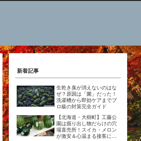
新着記事
生乾き臭が消えないのはな
ぜ？原因は「菌」だった！
洗濯槽から即効ケアまでプ
ロ級の対策完全ガイド
【北海道・大樹町】工藤公
園は掘り出し物だらけの穴
場直売所！スイカ・メロン
が激安＆心温まる接客に感