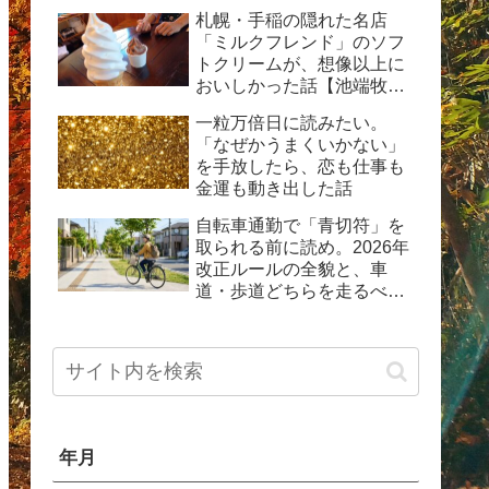
動した体験記
札幌・手稲の隠れた名店
「ミルクフレンド」のソフ
トクリームが、想像以上に
おいしかった話【池端牧場
直送の生乳ソフト】
一粒万倍日に読みたい。
「なぜかうまくいかない」
を手放したら、恋も仕事も
金運も動き出した話
自転車通勤で「青切符」を
取られる前に読め。2026年
改正ルールの全貌と、車
道・歩道どちらを走るべき
か問題の現実
年月