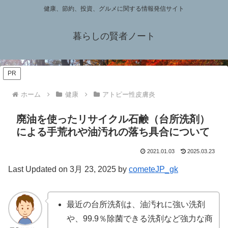
健康、節約、投資、グルメに関する情報発信サイト
暮らしの賢者ノート
PR
ホーム
健康
アトピー性皮膚炎
廃油を使ったリサイクル石鹸（台所洗剤）
による手荒れや油汚れの落ち具合について
2021.01.03
2025.03.23
Last Updated on 3月 23, 2025 by
cometeJP_gk
最近の台所洗剤は、油汚れに強い洗剤
や、99.9％除菌できる洗剤など強力な商