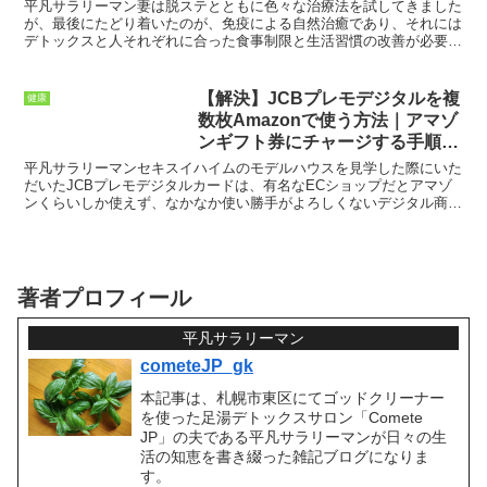
平凡サラリーマン妻は脱ステとともに色々な治療法を試してきました
が、最後にたどり着いたのが、免疫による自然治癒であり、それには
デトックスと人それぞれに合った食事制限と生活習慣の改善が必要と
なります。それらの経験を活かし、現在、デトックス施術と...
【解決】JCBプレモデジタルを複
健康
数枚Amazonで使う方法｜アマゾ
ンギフト券にチャージする手順を
解説
平凡サラリーマンセキスイハイムのモデルハウスを見学した際にいた
だいたJCBプレモデジタルカードは、有名なECショップだとアマゾ
ンくらいしか使えず、なかなか使い勝手がよろしくないデジタル商品
券となっています。また今回、JCBプレモデジタルが1...
著者プロフィール
平凡サラリーマン
cometeJP_gk
本記事は、札幌市東区にてゴッドクリーナー
を使った足湯デトックスサロン「Comete
JP」の夫である平凡サラリーマンが日々の生
活の知恵を書き綴った雑記ブログになりま
す。