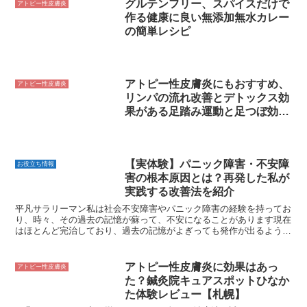
グルテンフリー、スパイスだけで
アトピー性皮膚炎
作る健康に良い無添加無水カレー
の簡単レシピ
アトピー性皮膚炎にもおすすめ、
アトピー性皮膚炎
リンパの流れ改善とデトックス効
果がある足踏み運動と足つぼ効果
について
【実体験】パニック障害・不安障
お役立ち情報
害の根本原因とは？再発した私が
実践する改善法を紹介
平凡サラリーマン私は社会不安障害やパニック障害の経験を持ってお
り、時々、その過去の記憶が蘇って、不安になることがあります現在
はほとんど完治しており、過去の記憶がよぎっても発作が出るような
ことはないですが、ここ最近、久しぶりに軽度なパニック障...
アトピー性皮膚炎に効果はあっ
アトピー性皮膚炎
た？鍼灸院キュアスポットひなか
た体験レビュー【札幌】