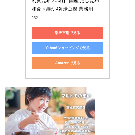
利尻昆布 250g】 国産 だし昆布 
和食 お吸い物 湯豆腐 業務用
232
楽天市場で見る
Yahoo!ショッピングで見る
Amazonで見る