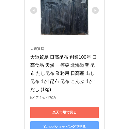
大道貿易
大道貿易 日高昆布 創業100年 日
高食品 天然 一等級 北海道産 昆
布 だし昆布 業務用 日高産 出し
昆布 出汁昆布 昆布 こんぶ 出汁 
だし (1kg)
hz1711hzz1702r
楽天市場で見る
Yahoo!ショッピングで見る