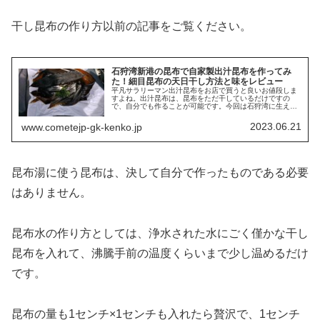
干し昆布の作り方以前の記事をご覧ください。
石狩湾新港の昆布で自家製出汁昆布を作ってみ
た！細目昆布の天日干し方法と味をレビュー
平凡サラリーマン出汁昆布をお店で買うと良いお値段しま
すよね。出汁昆布は、昆布をただ干しているだけですの
で、自分でも作ることが可能です。今回は石狩湾に生えて
いる昆布から出汁昆布を作ってみましたのでご紹介しま
す。かつお節・だしを楽しむ通販サイト...
2023.06.21
www.cometejp-gk-kenko.jp
昆布湯に使う昆布は、決して自分で作ったものである必要
はありません。
昆布水の作り方としては、浄水された水にごく僅かな干し
昆布を入れて、沸騰手前の温度くらいまで少し温めるだけ
です。
昆布の量も1センチ×1センチも入れたら贅沢で、1センチ