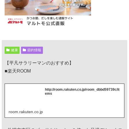
健康
節約情報
【平凡サラリーマンのおすすめ】
■楽天ROOM
http://room.rakuten.co.jp/room_dbbd59739c/it
ems
room.rakuten.co.jp