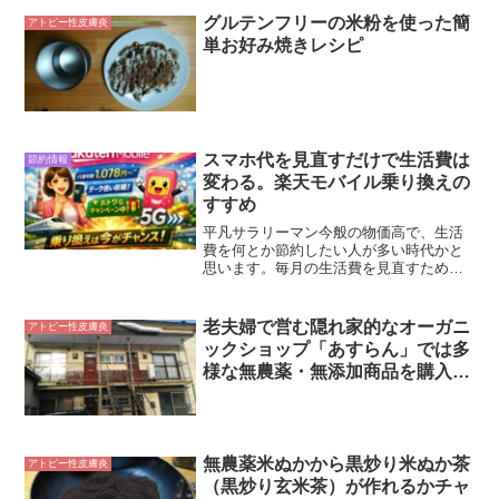
グルテンフリーの米粉を使った簡
アトピー性皮膚炎
単お好み焼きレシピ
スマホ代を見直すだけで生活費は
節約情報
変わる。楽天モバイル乗り換えの
すすめ
平凡サラリーマン今般の物価高で、生活
費を何とか節約したい人が多い時代かと
思います。毎月の生活費を見直すために
まず手をつけやすいのがスマホ代です。
食費や日用品を毎月細かく削るより、固
定費を一度見直したほうがラクですし、
老夫婦で営む隠れ家的なオーガニ
アトピー性皮膚炎
節約効果も積み上がりやす...
ックショップ「あすらん」では多
様な無農薬・無添加商品を購入す
ることが可能
無農薬米ぬかから黒炒り米ぬか茶
アトピー性皮膚炎
（黒炒り玄米茶）が作れるかチャ