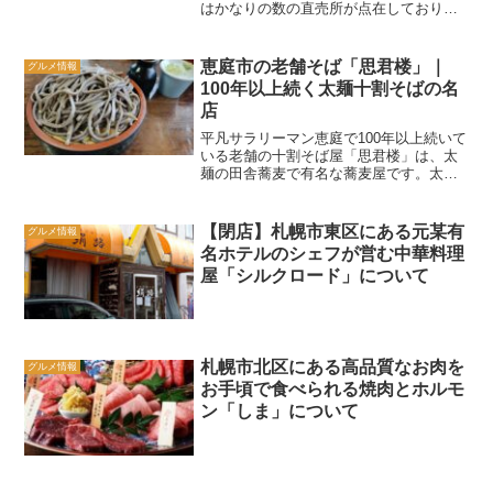
はかなりの数の直売所が点在しておりま
す。ただ、どこの直売所がおすすめなの
かの情報があまりないため、なかなか入
りづらいところが難点です。今回は、仁
恵庭市の老舗そば「思君楼」｜
グルメ情報
木町の直売所でもっとも余...
100年以上続く太麺十割そばの名
店
平凡サラリーマン恵庭で100年以上続いて
いる老舗の十割そば屋「思君楼」は、太
麺の田舎蕎麦で有名な蕎麦屋です。太麺
という特徴から、かなり食べ応えのある
蕎麦を提供してくれます。思君楼の蕎麦
の太さには好き嫌いがでるかもしれませ
【閉店】札幌市東区にある元某有
グルメ情報
んが、100年以上も...
名ホテルのシェフが営む中華料理
屋「シルクロード」について
札幌市北区にある高品質なお肉を
グルメ情報
お手頃で食べられる焼肉とホルモ
ン「しま」について