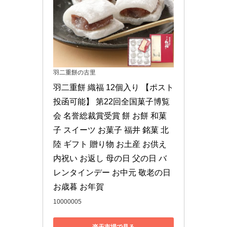
羽二重餅の古里
羽二重餅 織福 12個入り 【ポスト
投函可能】 第22回全国菓子博覧
会 名誉総裁賞受賞 餅 お餅 和菓
子 スイーツ お菓子 福井 銘菓 北
陸 ギフト 贈り物 お土産 お供え 
内祝い お返し 母の日 父の日 バ
レンタインデー お中元 敬老の日 
お歳暮 お年賀
10000005