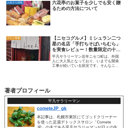
六花亭のお菓子を少しでも安く贈
お役立ち情報
るための方法について
【ニセコグルメ】ミシュラン二つ
グルメ情報
星の名店「手打ちそばいちむら」
を実食レビュー！数量限定の十割
そばは必食
平凡サラリーマン近年ニセコ町は、外国
人に大人気となっており、いまでも開発
工事が続いている状況です。そんなニセ
コ町にも、ミシュラン２つ星をとった実
力派の「手打ちそばいちむら」がありま
す。いちむらでは、共和町・黒松内町・
蘭越町の契約農場から厳選...
著者プロフィール
平凡サラリーマン
cometeJP_gk
本記事は、札幌市東区にてゴッドクリーナー
を使った足湯デトックスサロン「Comete
JP」の夫である平凡サラリーマンが日々の生