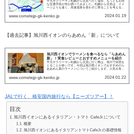
平凡サラリーマン札幌から北見へ行く場合、もっともお得
な交通手段が何か調べてみました。札幌から北見は、イメ
ージよりも遠く、高速道路を使わずに帰ることを考えるの
はなかなか厳しい距離となっています。今回は、家族で札
幌から北見に行く場合は、最安値の...
2024.01.19
www.cometejp-gk-kenko.jp
【過去記事】旭川西イオンのらあめん「新」について
旭川西イオンでラーメンを食べるなら「らあめん
新」！実食レビューとおすすめメニューを紹介
平凡サラリーマン札幌から北見に行く際は、旭川で休憩を
とることが多いです。今回は旭川西イオンでおすすめのら
ああめん新のラーメンについてご紹介します。人気＆有名
店のラーメン・つけ麺をお取り寄せ 宅麺.com旭川西イオン
に入っているらあめん「新」...
2024.01.22
www.cometejp-gk-kenko.jp
JALで行く、格安国内旅行なら【ニーズツアー】！
目次
旭川西イオンにあるイタリアン・トマト CafeJr.について
概要
旭川西イオンにあるイタリアントマトCafeJr.の基礎情報