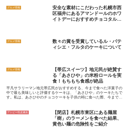
安全な素材にこだわった札幌市西
グルメ情報
区福井にあるアマンドールのホワ
イトデーにおすすめチョコタルト
について
数々の賞を受賞しているル・パテ
グルメ情報
ィシエ・フルタのケーキについて
【帯広スイーツ】地元民が絶賛す
グルメ情報
る「あさひや」の米粉ロールを実
食！もちもち食感が絶品
平凡サラリーマン地元帯広民がおすすめする、今まで食べた洋菓子の
中で最も美味しいと評価するケーキは、「あさひや」のケーキたちで
す。私は、あさひやのチョコケーキを子供の時に食べた際、今まで食
べてきたチョコケーキの常識をすべて変えるほど美味しかっ...
【閉店】札幌市東区にある麺屋
アトピー性皮膚炎
「樹」のラーメンを食べた結果、
黄色い麺の危険性をご紹介