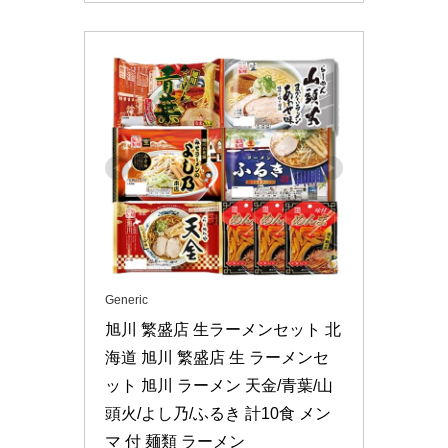
Generic
旭川 繁盛店 生ラーメンセット 北
海道 旭川 繁盛店 生 ラーメンセ
ット 旭川 ラーメン 天金/青葉/山
頭火/よし乃/ふるき 計10食 メン
マ 付 麺類 ラーメン