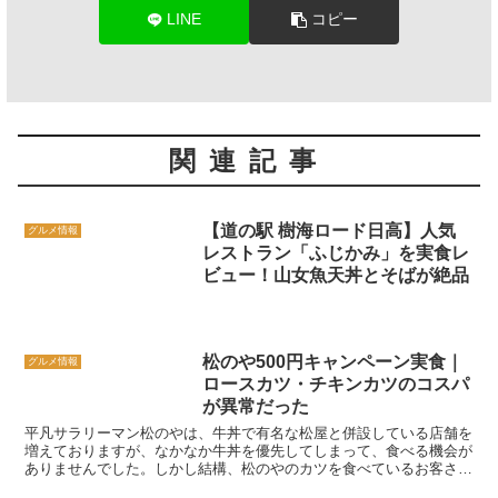
LINE
コピー
関連記事
【道の駅 樹海ロード日高】人気
グルメ情報
レストラン「ふじかみ」を実食レ
ビュー！山女魚天丼とそばが絶品
松のや500円キャンペーン実食｜
グルメ情報
ロースカツ・チキンカツのコスパ
が異常だった
平凡サラリーマン松のやは、牛丼で有名な松屋と併設している店舗を
増えておりますが、なかなか牛丼を優先してしまって、食べる機会が
ありませんでした。しかし結構、松のやのカツを食べているお客さん
がいるのも事実です。今回、松屋フーズが運営しているとん...