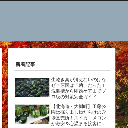
新着記事
生乾き臭が消えないのはな
ぜ？原因は「菌」だった！
洗濯槽から即効ケアまでプ
ロ級の対策完全ガイド
【北海道・大樹町】工藤公
園は掘り出し物だらけの穴
場直売所！スイカ・メロン
が激安＆心温まる接客に感