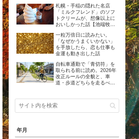
動した体験記
札幌・手稲の隠れた名店
「ミルクフレンド」のソフ
トクリームが、想像以上に
おいしかった話【池端牧場
直送の生乳ソフト】
一粒万倍日に読みたい。
「なぜかうまくいかない」
を手放したら、恋も仕事も
金運も動き出した話
自転車通勤で「青切符」を
取られる前に読め。2026年
改正ルールの全貌と、車
道・歩道どちらを走るべき
か問題の現実
年月