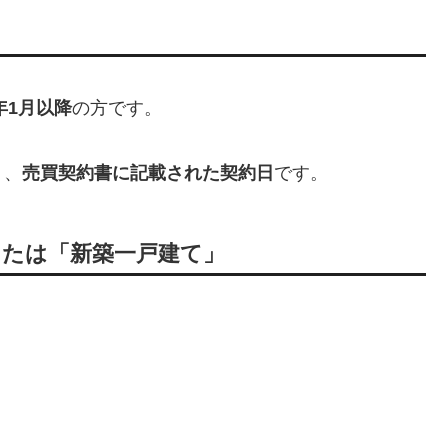
年1月以降
の方です。
く、
売買契約書に記載された契約日
です。
または「新築一戸建て」