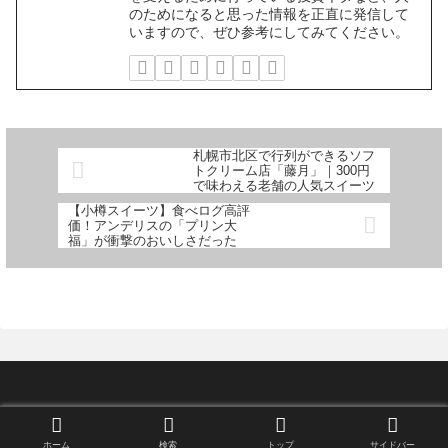
のためになると思った情報を正直に発信して
いますので、ぜひ参考にしてみてください。
札幌市北区で行列ができるソフ
トクリーム店「藤月」｜300円
で味わえる老舗の人気スイーツ
【小樽スイーツ】食べログ高評
価！アンデリスの「プリン大
福」が衝撃のおいしさだった
© 2024 暮らしの賢者ノート.
ホーム
検索
トップ
サイドバー