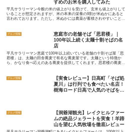
すめのお米を購入してみた
平凡サラリーマン今般の米の値上がりを受けて、玄米も値上がりして
いることが想定されますが、米の本来の栄養の9割が米ぬかにあると
言われております。ただし、米ぬかには農薬が蓄積されやすいことか
ら、健康のため、玄米を食べるなら無農薬の玄米を摂ること...
恵庭市の老舗そば「思君楼」｜
グルメ情報
100年以上続く太麺十割そばの名
店
平凡サラリーマン恵庭で100年以上続いている老舗の十割そば屋「思
君楼」は、太麺の田舎蕎麦で有名な蕎麦屋です。太麺という特徴か
ら、かなり食べ応えのある蕎麦を提供してくれます。思君楼の蕎麦の
太さには好き嫌いがでるかもしれませんが、100年以上も...
【実食レビュー】日高町「そば処
グルメ情報
夏川」は行列でも食べたい名店！
樹海ロード日高で人気のそばを紹
介
【洞爺湖観光】レイクヒルファー
グルメ情報
ムの絶品ジェラートを実食！羊蹄
山を望む人気牧場を徹底レビュー
平凡サラリーマン洞爺湖町にあるレイクヒルファームは、100年以上