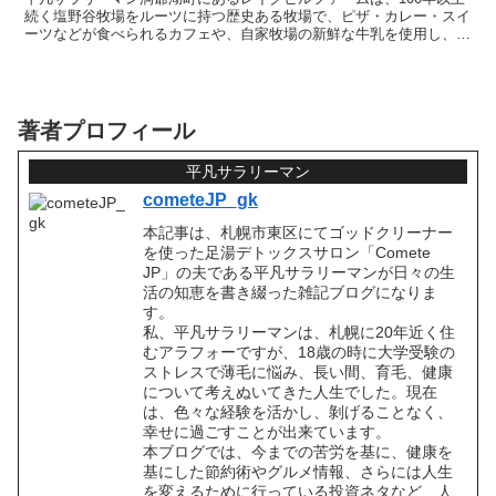
続く塩野谷牧場をルーツに持つ歴史ある牧場で、ピザ・カレー・スイ
ーツなどが食べられるカフェや、自家牧場の新鮮な牛乳を使用し、洞
爺湖の特産を使った赤シソ、カムイミンタルの塩など、常...
著者プロフィール
平凡サラリーマン
cometeJP_gk
本記事は、札幌市東区にてゴッドクリーナー
を使った足湯デトックスサロン「Comete
JP」の夫である平凡サラリーマンが日々の生
活の知恵を書き綴った雑記ブログになりま
す。
私、平凡サラリーマンは、札幌に20年近く住
むアラフォーですが、18歳の時に大学受験の
ストレスで薄毛に悩み、長い間、育毛、健康
について考えぬいてきた人生でした。現在
は、色々な経験を活かし、剝げることなく、
幸せに過ごすことが出来ています。
本ブログでは、今までの苦労を基に、健康を
基にした節約術やグルメ情報、さらには人生
を変えるために行っている投資ネタなど、人