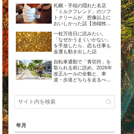
動した体験記
札幌・手稲の隠れた名店
「ミルクフレンド」のソフ
トクリームが、想像以上に
おいしかった話【池端牧場
直送の生乳ソフト】
一粒万倍日に読みたい。
「なぜかうまくいかない」
を手放したら、恋も仕事も
金運も動き出した話
自転車通勤で「青切符」を
取られる前に読め。2026年
改正ルールの全貌と、車
道・歩道どちらを走るべき
か問題の現実
年月