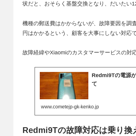
状だと、おそらく基盤交換となり、だいたい12
機種の郵送費はかからないが、故障要因を調査
円はかかるという、顧客を大事にしない対応
故障経緯やXiaomiのカスタマーサービスの
Redmi9Tの電
て
www.cometejp-gk-kenko.jp
Redmi9Tの故障対応は乗り