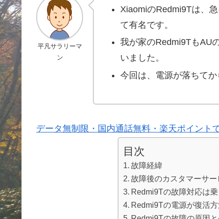
XiaomiのRedmi9
て有名です。
我が家のRedmi9Tも
平凡サラリーマ
いました。
ン
今回は、電源が落ちてか
データ無制限・国内通話無料・楽天ポイント
目次
故障経緯
故障後のカスタマーサー
Redmi9Tの故障対応
Redmi9Tの電源が復活
Redmi9Tの故障の原