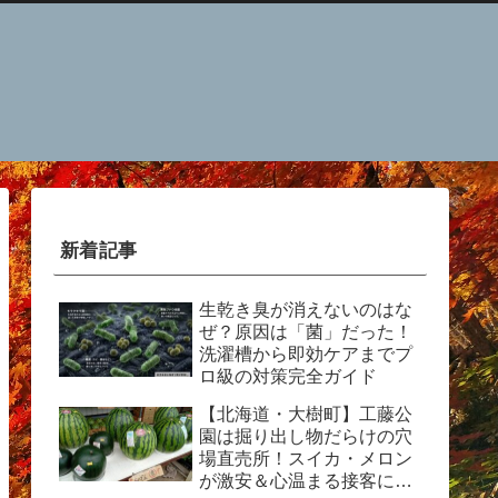
新着記事
生乾き臭が消えないのはな
ぜ？原因は「菌」だった！
洗濯槽から即効ケアまでプ
ロ級の対策完全ガイド
【北海道・大樹町】工藤公
園は掘り出し物だらけの穴
場直売所！スイカ・メロン
が激安＆心温まる接客に感