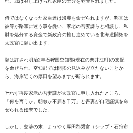
れ、城は召し上げられ家臣の士分を剥奪されました。
侍ではなくなった家臣達は帰農を命ぜられますが、邦直は
彼等が路頭に迷う事を憂い、家老の吾妻謙らと相談し、私
財を処分する資金で新政府の推し進めている北海道開拓を
太政官に願い出ます。
願は許され明治2年石狩国空知郡(現在の奈井江町)の支配
を命ぜられ、空知郡では開拓の見込みが立たないことか
ら、海岸近くの厚田を望みますが断られます。
叶わず再度家老の吾妻謙が太政官に申し入れたところ、
「何を言うか。朝敵が不届き千万」と吾妻が自宅謹慎を命
ぜられる始末でした。
しかし、交渉の末、ようやく厚田郡繋富（シップ・石狩市