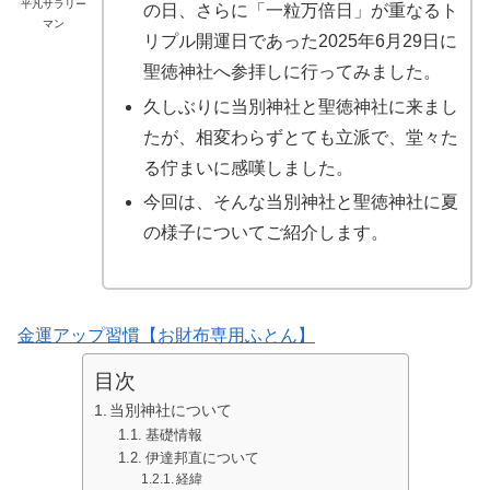
平凡サラリー
の日、さらに「一粒万倍日」が重なるト
マン
リプル開運日であった2025年6月29日に
聖徳神社へ参拝しに行ってみました。
久しぶりに当別神社と聖徳神社に来まし
たが、相変わらずとても立派で、堂々た
る佇まいに感嘆しました。
今回は、そんな当別神社と聖徳神社に夏
の様子についてご紹介します。
金運アップ習慣【お財布専用ふとん】
目次
当別神社について
基礎情報
伊達邦直について
経緯