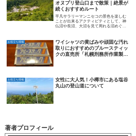
オヌプリ登山口まで散策｜絶景が
続くおすすめルート
平凡サラリーマンニセコの景色を楽しむ
ことが出来るアクティビティとして、神
仏沼や長沼、大沼を見て周れる沼めぐり
があります。沼めぐりは軽登山を含んだ
長距離コースになりますが、ニセコの景
色を堪能することが出来ますのでおすす
ワイシャツの黄ばみや頑固な汚れ
お役立ち情報
めです。今回は、沼めぐり...
取りにおすすめのブルースティッ
クの直売所「札幌刑務所作業製品
展示場」について
女性に大人気！小樽市にある塩谷
お役立ち情報
丸山の登山道について
著者プロフィール