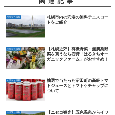
関連記事
札幌市内の穴場の無料テニスコー
お役立ち情報
トをご紹介
【札幌近郊】有機野菜・無農薬野
お役立ち情報
菜を買うなら石狩「はるきちオー
ガニックファーム」がおすすめ！
抽選で当たった沼田町の高級トマ
お役立ち情報
トジュースとトマトケチャップに
ついて
【ニセコ観光】五色温泉からイワ
お役立ち情報