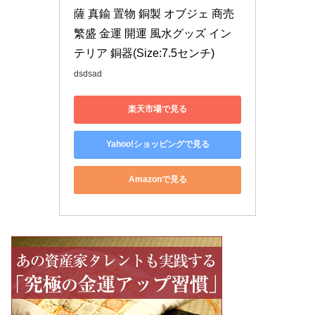
薩 真鍮 置物 銅製 オブジェ 商売
繁盛 金運 開運 風水グッズ イン
テリア 銅器(Size:7.5センチ)
dsdsad
楽天市場で見る
Yahoo!ショッピングで見る
Amazonで見る