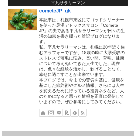
平凡サラリーマン
cometeJP_gk
本記事は、札幌市東区にてゴッドクリーナー
を使った足湯デトックスサロン「Comete
JP」の夫である平凡サラリーマンが日々の生
活の知恵を書き綴った雑記ブログになりま
す。
私、平凡サラリーマンは、札幌に20年近く住
むアラフォーですが、18歳の時に大学受験の
ストレスで薄毛に悩み、長い間、育毛、健康
について考えぬいてきた人生でした。現在
は、色々な経験を活かし、剝げることなく、
幸せに過ごすことが出来ています。
本ブログでは、今までの苦労を基に、健康を
基にした節約術やグルメ情報、さらには人生
を変えるために行っている投資ネタなど、人
のためになると思った情報を正直に発信して
いますので、ぜひ参考にしてみてください。