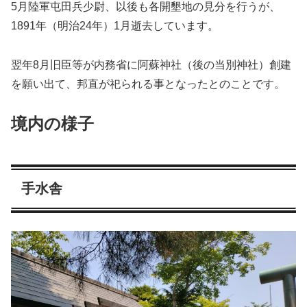
5月陸軍屯田兵少尉、以後も各開墾地の見分を行うが、
1891年（明治24年）1月逝去しています。
翌年8月旧臣等が内務省に阿蘇神社（後の当別神社）創建
を願い出て、邦直が祀られる事となったとのことです。
境内の様子
手水舎