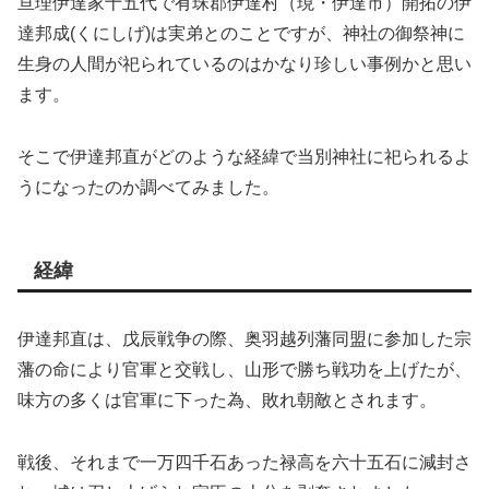
亘理伊達家十五代で有珠郡伊達村（現・伊達市）開拓の伊
達邦成(くにしげ)は実弟とのことですが、神社の御祭神に
生身の人間が祀られているのはかなり珍しい事例かと思い
ます。
そこで伊達邦直がどのような経緯で当別神社に祀られるよ
うになったのか調べてみました。
経緯
伊達邦直は、戊辰戦争の際、奥羽越列藩同盟に参加した宗
藩の命により官軍と交戦し、山形で勝ち戦功を上げたが、
味方の多くは官軍に下った為、敗れ朝敵とされます。
戦後、それまで一万四千石あった禄高を六十五石に減封さ