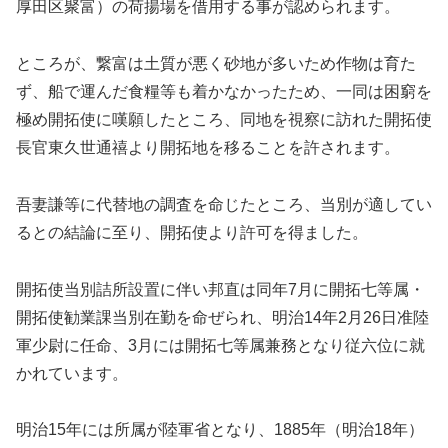
厚田区聚富）の荷揚場を借用する事が認められます。
ところが、繋富は土質が悪く砂地が多いため作物は育た
ず、船で運んだ食糧等も着かなかったため、一同は困窮を
極め開拓使に嘆願したところ、同地を視察に訪れた開拓使
長官東久世通禧より開拓地を移ることを許されます。
吾妻謙等に代替地の調査を命じたところ、当別が適してい
るとの結論に至り、開拓使より許可を得ました。
開拓使当別詰所設置に伴い邦直は同年7月に開拓七等属・
開拓使勧業課当別在勤を命ぜられ、明治14年2月26日准陸
軍少尉に任命、3月には開拓七等属兼務となり従六位に就
かれています。
明治15年には所属が陸軍省となり、1885年（明治18年）