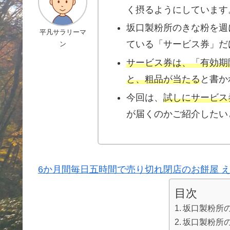
く摂るようにしています
坂口製粉所のきな粉を週
平凡サラリーマ
ている「サービス券」だ
ン
サービス券は、「有効期
と、粗品が当たる
と書か
今回は、
試しにサービス
が届くのかご紹介したい
6か月間毎日五時間で売り切れ閉店のお餅屋 
目次
坂口製粉所
坂口製粉所