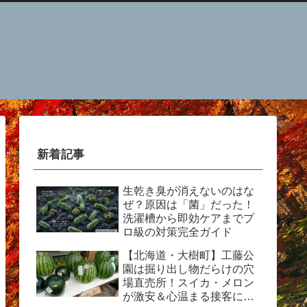
新着記事
生乾き臭が消えないのはな
ぜ？原因は「菌」だった！
洗濯槽から即効ケアまでプ
ロ級の対策完全ガイド
【北海道・大樹町】工藤公
園は掘り出し物だらけの穴
場直売所！スイカ・メロン
が激安＆心温まる接客に感