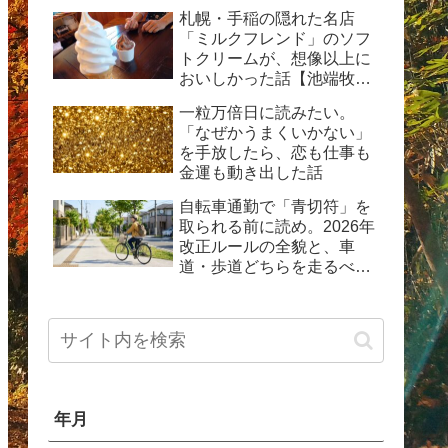
動した体験記
札幌・手稲の隠れた名店
「ミルクフレンド」のソフ
トクリームが、想像以上に
おいしかった話【池端牧場
直送の生乳ソフト】
一粒万倍日に読みたい。
「なぜかうまくいかない」
を手放したら、恋も仕事も
金運も動き出した話
自転車通勤で「青切符」を
取られる前に読め。2026年
改正ルールの全貌と、車
道・歩道どちらを走るべき
か問題の現実
年月