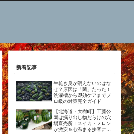
新着記事
生乾き臭が消えないのはな
ぜ？原因は「菌」だった！
洗濯槽から即効ケアまでプ
ロ級の対策完全ガイド
【北海道・大樹町】工藤公
園は掘り出し物だらけの穴
場直売所！スイカ・メロン
が激安＆心温まる接客に感