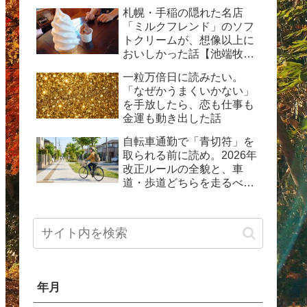
動した体験記
札幌・手稲の隠れた名店
「ミルクフレンド」のソフ
トクリームが、想像以上に
おいしかった話【池端牧場
直送の生乳ソフト】
一粒万倍日に読みたい。
「なぜかうまくいかない」
を手放したら、恋も仕事も
金運も動き出した話
自転車通勤で「青切符」を
取られる前に読め。2026年
改正ルールの全貌と、車
道・歩道どちらを走るべき
か問題の現実
年月