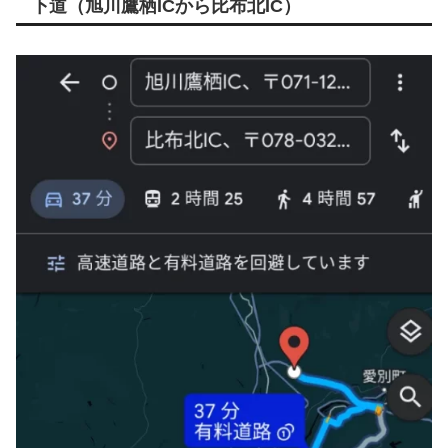
下道（旭川鷹栖ICから比布北IC）