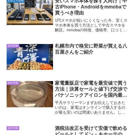
安いスマホ本体を探す人向け｜中
お役立ち情報
古iPhone・Androidをmmobaで
買うべき理由
1円スマホが狙いにくくなった今、安くス
マホ本体を買う方法として中古スマホを
解説。mmobaの特徴、価格帯、口コミ、
整備済み品の魅力を紹介し、iPhoneや
Androidを安く買いたい人向けにわかりや
すくまとめます。
札幌市内で格安に野菜が買える八
節約情報
百屋さんをご紹介
家電量販店で家電を最安値で買う
節約情報
方法｜決算セールと値下げ交渉で
パナソニックアイロンを国内最安
値購入
平凡サラリーマンまずお伝えしておきた
いのは、家電はオンラインで購入するの
が最も安いのは間違いありません。しか
し、年度内に発売された最新モデルを狙
っている場合、そこまでオンライン価格
と店頭価格はあまり変わらない場合が多
酒税法改正を受けて安価で飲める
節約情報
いです。その最新モデルを...
ビールとしてドン・キホーテの