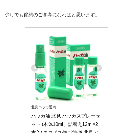
少しでも節約のご参考になればと思います。
北見ハッカ通商
ハッカ油 北見 ハッカスプレーセ
ット (本体10ml、詰替え12ml×2
本入) ネコポス便 北海道 北見 ハ