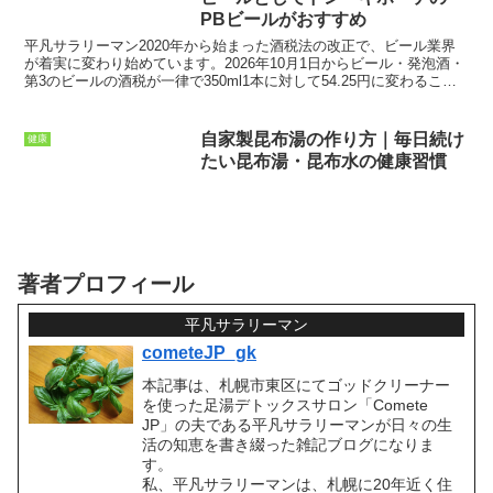
PBビールがおすすめ
平凡サラリーマン2020年から始まった酒税法の改正で、ビール業界
が着実に変わり始めています。2026年10月1日からビール・発泡酒・
第3のビールの酒税が一律で350ml1本に対して54.25円に変わること
から、今まで安かった発泡酒や、第3の...
自家製昆布湯の作り方｜毎日続け
健康
たい昆布湯・昆布水の健康習慣
著者プロフィール
平凡サラリーマン
cometeJP_gk
本記事は、札幌市東区にてゴッドクリーナー
を使った足湯デトックスサロン「Comete
JP」の夫である平凡サラリーマンが日々の生
活の知恵を書き綴った雑記ブログになりま
す。
私、平凡サラリーマンは、札幌に20年近く住