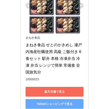
まねき食品
まねき食品 せとのかきめし 瀬戸
内海産牡蠣使用 高級 ご飯付き 6
食セット 駅弁 本格 冷凍弁当 冷
凍 弁当 レンジで簡単 常備食 全
国旅気分
10000015
楽天市場で見る
Yahoo!ショッピングで見る