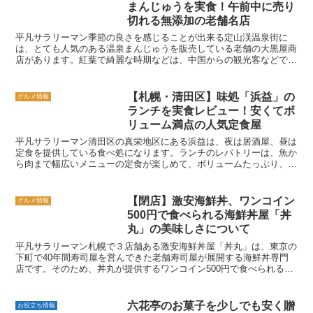
まんじゅうを実食！午前中に売り
切れる無添加の老舗名店
平凡サラリーマン季節の良さを感じることが出来る定山渓温泉街に
は、とても人気のある温泉まんじゅうを販売している老舗の大黒屋商
店があります。紅葉で綺麗な時期などは、中国からの観光客などでご
った返している定山渓温泉街ですが、大黒屋商店の温泉まんじ...
【札幌・清田区】味処「浜益」の
グルメ情報
ランチを実食レビュー！安くてボ
リューム満点の人気定食屋
平凡サラリーマン清田区の真栄地区にある浜益は、夜は居酒屋、昼は
定食を提供している食べ処になります。ランチのレパトリーは、魚か
ら肉まで幅広いメニューの定食が楽しめて、ボリュームたっぷり、か
つ低価格、さらに味が絶品と、ランチには申し分ない定食屋...
【閉店】激安海鮮丼、ワンコイン
グルメ情報
500円で食べられる海鮮丼屋「丼
丸」の美味しさについて
平凡サラリーマン札幌で３店舗ある激安海鮮丼屋「丼丸」は、東京の
下町で40年間寿司屋を営んできた老舗寿司屋が展開する海鮮丼専門
店です。そのため、丼丸が提供するワンコイン500円で食べられる海
鮮丼は、とても品質が高く、細部までこだわりを持ってい...
六花亭のお菓子を少しでも安く贈
お役立ち情報