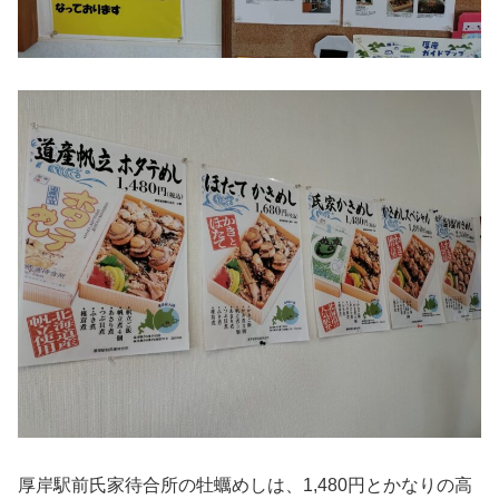
厚岸駅前氏家待合所の牡蠣めしは、1,480円とかなりの高