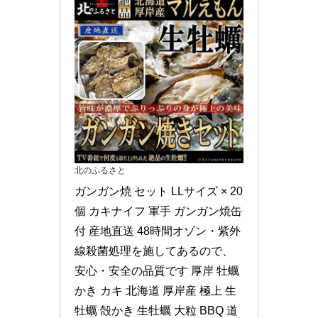
北のふるさと
ガンガン焼 セット LLサイズ × 20
個 カキナイフ 軍手 ガンガン焼缶
付 産地直送 48時間オゾン・紫外
線殺菌処理を施してあるので、
安心・安全の品質です 厚岸 牡蠣 
かき カキ 北海道 厚岸産 極上 生 
牡蠣 殻かき 生牡蠣 大粒 BBQ 道