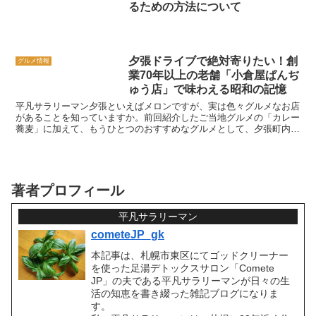
るための方法について
夕張ドライブで絶対寄りたい！創
グルメ情報
業70年以上の老舗「小倉屋ぱんぢ
ゅう店」で味わえる昭和の記憶
平凡サラリーマン夕張といえばメロンですが、実は色々グルメなお店
があることを知っていますか。前回紹介したご当地グルメの「カレー
蕎麦」に加えて、もうひとつのおすすめなグルメとして、夕張町内に
ある「小倉屋ぱんぢゅう店」のぱんじゅうを紹介します。「...
著者プロフィール
平凡サラリーマン
cometeJP_gk
本記事は、札幌市東区にてゴッドクリーナー
を使った足湯デトックスサロン「Comete
JP」の夫である平凡サラリーマンが日々の生
活の知恵を書き綴った雑記ブログになりま
す。